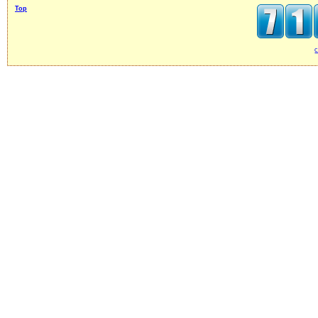
Top
c