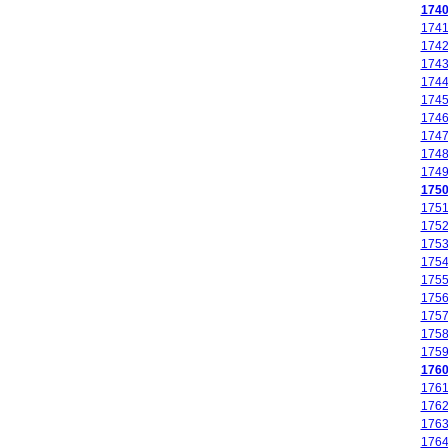
174
174
174
174
174
174
174
174
174
174
175
175
175
175
175
175
175
175
175
175
176
176
176
176
176