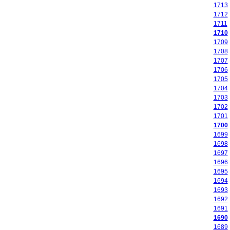
1713
1712
1711
1710
1709
1708
1707
1706
1705
1704
1703
1702
1701
1700
1699
1698
1697
1696
1695
1694
1693
1692
1691
1690
1689