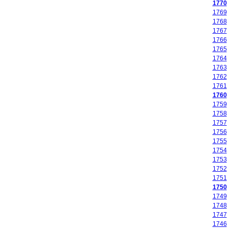
1770
1769
1768
1767
1766
1765
1764
1763
1762
1761
1760
1759
1758
1757
1756
1755
1754
1753
1752
1751
1750
1749
1748
1747
1746