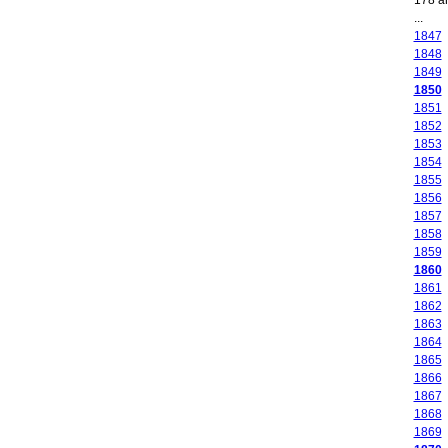
...
1847
1848
1849
1850
1851
1852
1853
1854
1855
1856
1857
1858
1859
1860
1861
1862
1863
1864
1865
1866
1867
1868
1869