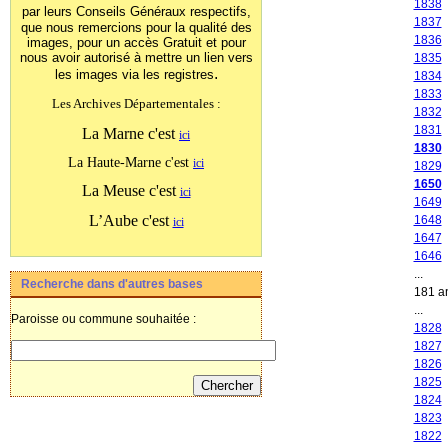
1838
par leurs Conseils Généraux
respectifs,
1837
que nous remercions pour la qualité des
1836
images, pour un accès Gratuit et pour
nous avoir autorisé à mettre un lien vers
1835
.
les images
via les registres
1834
1833
Les Archives Départementales :
1832
1831
La Marne c'est
ici
1830
La Haute-Marne c'est
ici
1829
1650
La Meuse c'est
ici
1649
L’Aube c'est
1648
ici
1647
1646
...
Recherche dans d'autres bases
181 a
...
Paroisse ou commune souhaitée :
1828
1827
1826
1825
1824
1823
1822