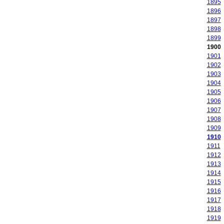
1895
1896
1897
1898
1899
1900
1901
1902
1903
1904
1905
1906
1907
1908
1909
1910
1911
1912
1913
1914
1915
1916
1917
1918
1919