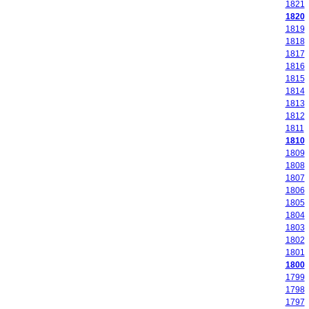
1821
1820
1819
1818
1817
1816
1815
1814
1813
1812
1811
1810
1809
1808
1807
1806
1805
1804
1803
1802
1801
1800
1799
1798
1797