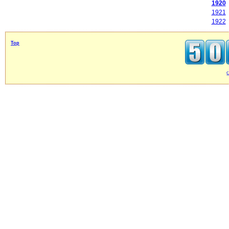
1920
1921
1922
Top
c