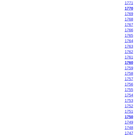
1771
1770
1769
1768
1767
1766
1765
1764
1763
1762
1761
1760
1759
1758
1757
1756
1755
1754
1753
1752
1751
1750
1749
1748
1747