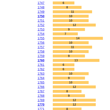
1747
6
1748
8
1749
11
1750
10
1751
10
1752
12
1753
9
1754
7
1755
14
1756
10
1757
11
1758
10
1759
9
1760
13
1761
6
1762
6
1763
10
1764
9
1765
10
1766
12
1767
8
1768
9
1769
12
1770
12
1771
8