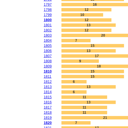
1797
16
1798
12
1799
10
1800
12
1801
13
1802
12
1803
20
1804
7
1805
15
1806
13
1807
17
1808
9
1809
18
1810
15
1811
15
1812
6
1813
13
1814
6
1815
11
1816
13
1817
11
1818
11
1819
21
1820
7
1821
17