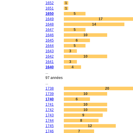
1652
1
1651
1
1650
5
1649
17
1648
14
1647
5
1646
10
1645
6
1644
5
1643
3
1642
10
1641
3
1640
4
...
97 années
...
1738
20
1739
10
1740
6
1741
10
1742
10
1743
9
1744
8
1745
12
1746
7