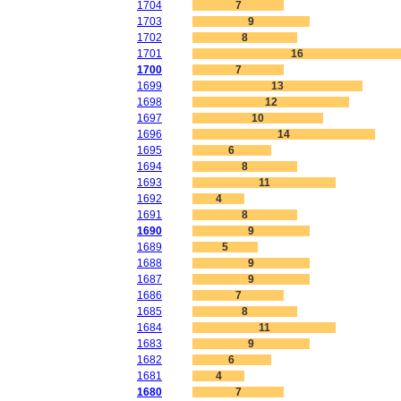
1704
7
1703
9
1702
8
1701
16
1700
7
1699
13
1698
12
1697
10
1696
14
1695
6
1694
8
1693
11
1692
4
1691
8
1690
9
1689
5
1688
9
1687
9
1686
7
1685
8
1684
11
1683
9
1682
6
1681
4
1680
7