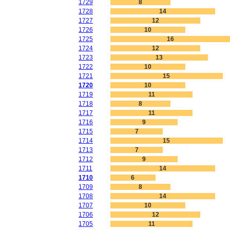
1729
8
1728
14
1727
12
1726
10
1725
16
1724
12
1723
13
1722
10
1721
15
1720
10
1719
11
1718
8
1717
11
1716
9
1715
7
1714
15
1713
7
1712
9
1711
14
1710
6
1709
8
1708
14
1707
10
1706
12
1705
11