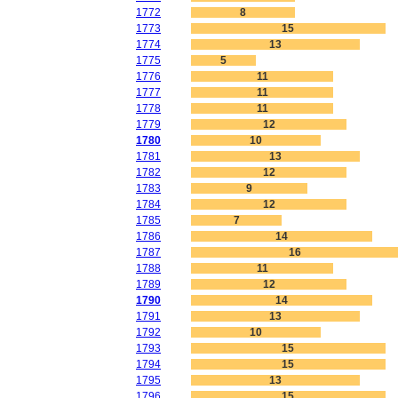
1772
8
1773
15
1774
13
1775
5
1776
11
1777
11
1778
11
1779
12
1780
10
1781
13
1782
12
1783
9
1784
12
1785
7
1786
14
1787
16
1788
11
1789
12
1790
14
1791
13
1792
10
1793
15
1794
15
1795
13
1796
15