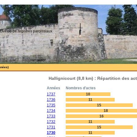
civil ou de registres paroissiaux
nnées)
Hallignicourt (8,8 km) : Répartition des a
Années
Nombres d'actes
1737
10
1736
11
1735
15
1734
18
1733
16
1732
11
1731
15
1730
11