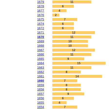
1679
11
1678
6
1677
4
1676
2
1675
7
1674
6
1672
6
1671
12
1670
11
1669
10
1668
10
1667
12
1666
11
1665
9
1664
15
1663
11
1662
8
1661
14
1660
7
1659
8
1658
8
1657
9
1656
6
1655
4
1654
7