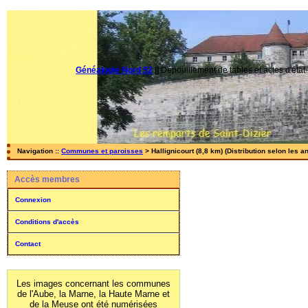
Généalogie Nord 52
||
Dépouillement de tables et actes d'état-
Navigation ::
Communes et paroisses
> Hallignicourt (8,8 km) (Distribution selon les a
Accès membres
Connexion
Conditions d'accès
Contact
Les images concernant les communes
de l'Aube, la Marne, la Haute Marne et
de la Meuse ont été numérisées