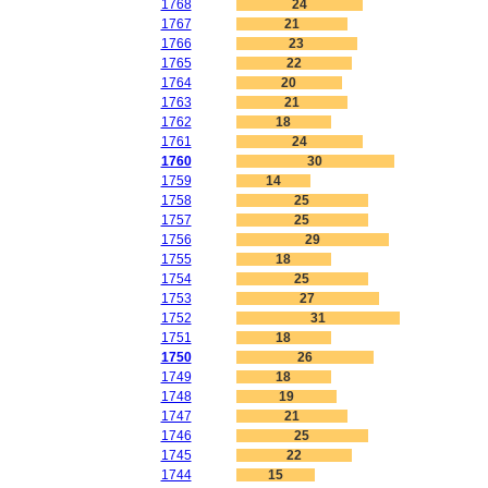
1768
24
1767
21
1766
23
1765
22
1764
20
1763
21
1762
18
1761
24
1760
30
1759
14
1758
25
1757
25
1756
29
1755
18
1754
25
1753
27
1752
31
1751
18
1750
26
1749
18
1748
19
1747
21
1746
25
1745
22
1744
15