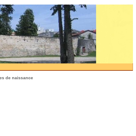
tes de naissance