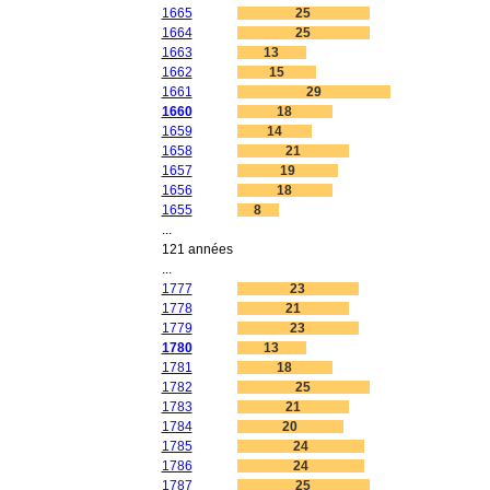
1665
25
1664
25
1663
13
1662
15
1661
29
1660
18
1659
14
1658
21
1657
19
1656
18
1655
8
...
121 années
...
1777
23
1778
21
1779
23
1780
13
1781
18
1782
25
1783
21
1784
20
1785
24
1786
24
1787
25