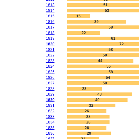
1813
51
1814
53
1815
15
1816
39
1817
58
1818
22
1819
61
1820
72
1821
58
1822
50
1823
44
1824
55
1825
58
1826
54
1827
50
1828
23
1829
43
1830
40
1831
32
1832
26
1833
28
1834
28
1835
26
1836
29
1837
21