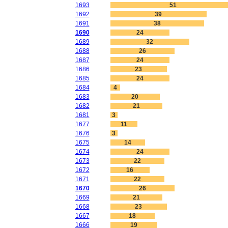
1693
51
1692
39
1691
38
1690
24
1689
32
1688
26
1687
24
1686
23
1685
24
1684
4
1683
20
1682
21
1681
3
1677
11
1676
3
1675
14
1674
24
1673
22
1672
16
1671
22
1670
26
1669
21
1668
23
1667
18
1666
19