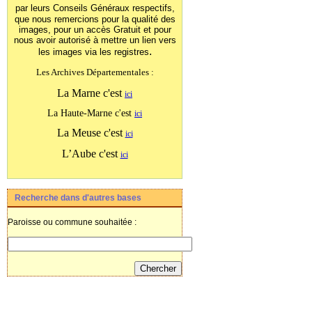
par leurs Conseils Généraux
respectifs,
que nous remercions pour la qualité des
images, pour un accès Gratuit et pour
nous avoir autorisé à mettre un lien vers
.
les images
via les registres
Les Archives Départementales :
La Marne c'est
ici
La Haute-Marne c'est
ici
La Meuse c'est
ici
L’Aube c'est
ici
Recherche dans d'autres bases
Paroisse ou commune souhaitée :