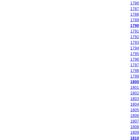
1786
1787
1788
1789
1790
1791
1792
1793
1794
1795
1796
1797
1798
1799
1800
1801
1802
1803
1804
1805
1806
1807
1808
1809
1810