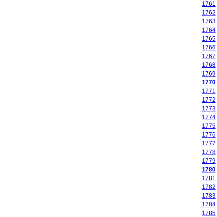
1761
1762
1763
1764
1765
1766
1767
1768
1769
1770
1771
1772
1773
1774
1775
1776
1777
1778
1779
1780
1781
1782
1783
1784
1785