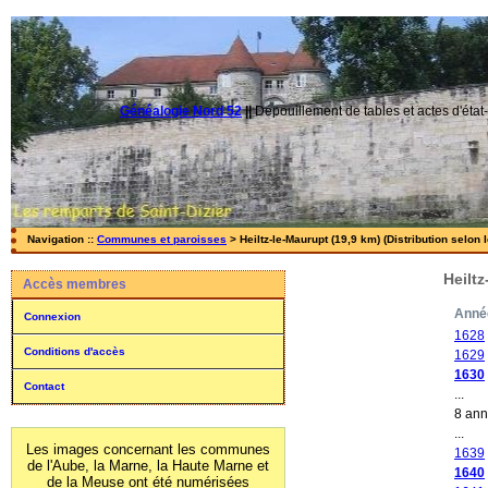
Généalogie Nord 52
||
Dépouillement de tables et actes d'état-
Navigation ::
Communes et paroisses
> Heiltz-le-Maurupt (19,9 km) (Distribution selon
Heiltz
Accès membres
Anné
Connexion
1628
Conditions d'accès
1629
1630
Contact
...
8 an
...
Les images concernant les communes
1639
de l'Aube, la Marne, la Haute Marne et
1640
de la Meuse ont été numérisées