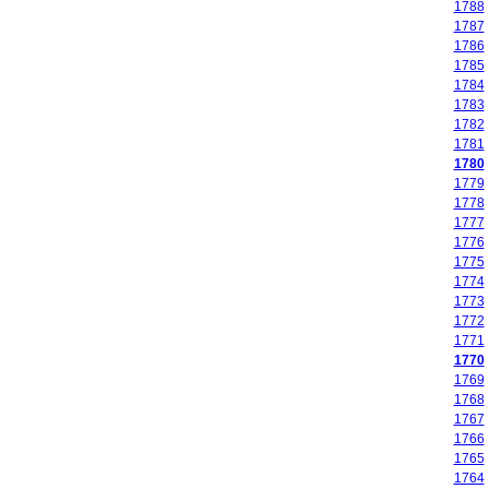
1788
1787
1786
1785
1784
1783
1782
1781
1780
1779
1778
1777
1776
1775
1774
1773
1772
1771
1770
1769
1768
1767
1766
1765
1764