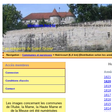
Généalogie Nord 52
||
Dépouillement de tables et actes d'état-
Navigation ::
Communes et paroisses
> Hoëricourt (6,4 km) (Distribution selon les ann
Ho
Accès membres
Anné
Connexion
1821
Conditions d'accès
1820
1819
Contact
1818
1817
1816
Les images concernant les communes
1815
de l'Aube, la Marne, la Haute Marne et
1814
de la Meuse ont été numérisées