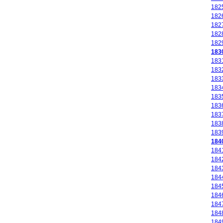
182
182
182
182
182
183
183
183
183
183
183
183
183
183
183
184
184
184
184
184
184
184
184
184
184