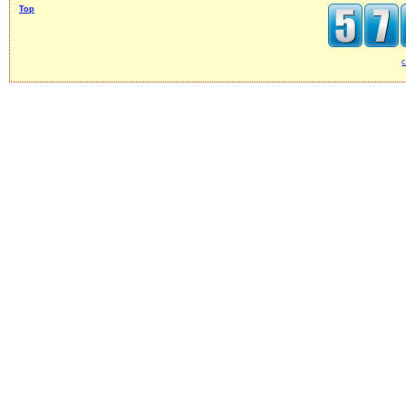
Top
c