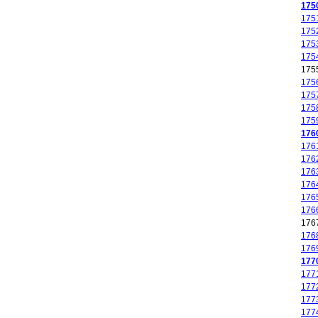
175
175
175
175
175
175
175
175
175
175
176
176
176
176
176
176
176
176
176
176
177
177
177
177
177