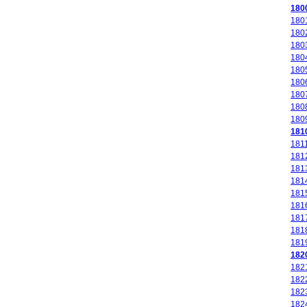
180
180
180
180
180
180
180
180
180
180
181
181
181
181
181
181
181
181
181
181
182
182
182
182
182