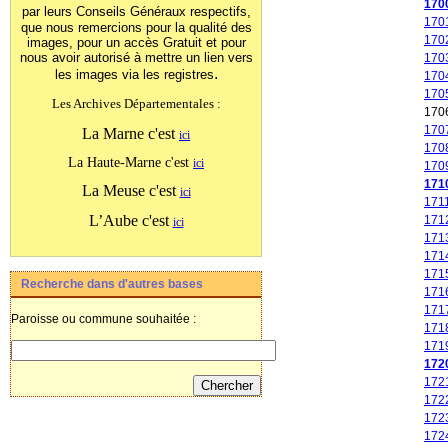
170
par leurs Conseils Généraux
respectifs,
170
que nous remercions pour la qualité des
170
images, pour un accès Gratuit et pour
nous avoir autorisé à mettre un lien vers
170
.
les images
via les registres
170
170
Les Archives Départementales :
170
170
La Marne c'est
ici
170
La Haute-Marne c'est
ici
170
171
La Meuse c'est
ici
171
L’Aube c'est
171
ici
171
171
171
Recherche dans d'autres bases
171
171
Paroisse ou commune souhaitée :
171
171
172
172
172
172
172