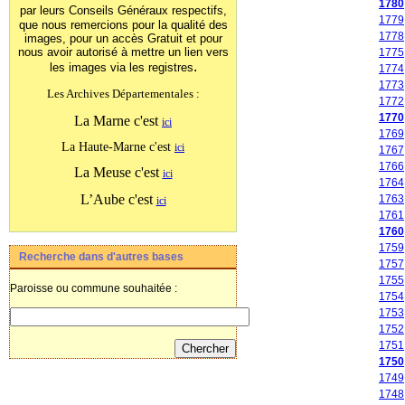
1780
par leurs Conseils Généraux
respectifs,
1779
que nous remercions pour la qualité des
1778
images, pour un accès Gratuit et pour
nous avoir autorisé à mettre un lien vers
1775
.
les images
via les registres
1774
1773
Les Archives Départementales :
1772
1770
La Marne c'est
ici
1769
La Haute-Marne c'est
ici
1767
1766
La Meuse c'est
ici
1764
L’Aube c'est
1763
ici
1761
1760
1759
Recherche dans d'autres bases
1757
1755
Paroisse ou commune souhaitée :
1754
1753
1752
1751
1750
1749
1748