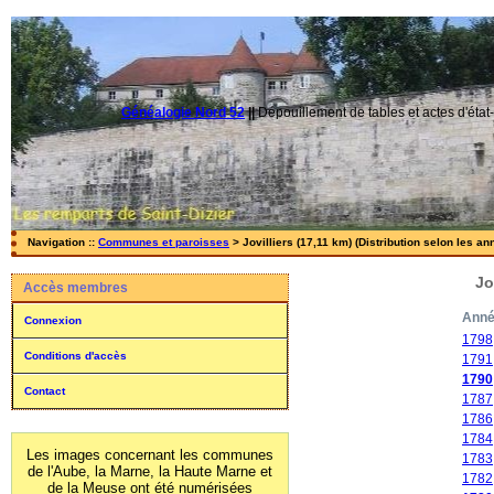
Généalogie Nord 52
||
Dépouillement de tables et actes d'état-
Navigation ::
Communes et paroisses
> Jovilliers (17,11 km) (Distribution selon les an
Jo
Accès membres
Ann
Connexion
1798
Conditions d'accès
1791
1790
Contact
1787
1786
1784
Les images concernant les communes
1783
de l'Aube, la Marne, la Haute Marne et
1782
de la Meuse ont été numérisées