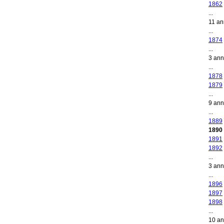
1862
...
11 a
...
1874
...
3 an
...
1878
1879
...
9 an
...
1889
1890
1891
1892
...
3 an
...
1896
1897
1898
...
10 a