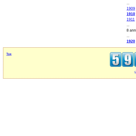
...
1909
1910
1911
...
8 an
...
1920
Top
c