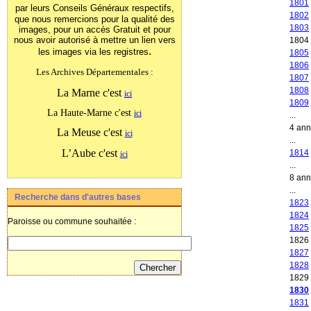
1801
par leurs Conseils Généraux
respectifs,
1802
que nous remercions pour la qualité des
1803
images, pour un accès Gratuit et pour
nous avoir autorisé à mettre un lien vers
1804
.
les images
via les registres
1805
1806
Les Archives Départementales :
1807
1808
La Marne c'est
ici
1809
La Haute-Marne c'est
ici
...
4 an
La Meuse c'est
ici
...
L’Aube c'est
1814
ici
...
8 an
...
Recherche dans d'autres bases
1823
1824
Paroisse ou commune souhaitée :
1825
1826
1827
1828
1829
1830
1831