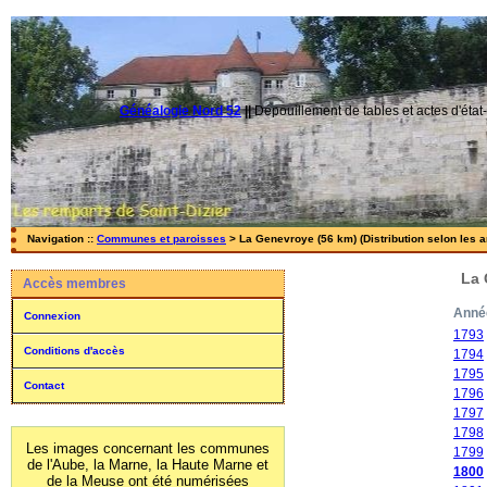
Généalogie Nord 52
||
Dépouillement de tables et actes d'état-
Navigation ::
Communes et paroisses
> La Genevroye (56 km) (Distribution selon les 
La 
Accès membres
Anné
Connexion
1793
Conditions d'accès
1794
1795
Contact
1796
1797
1798
Les images concernant les communes
1799
de l'Aube, la Marne, la Haute Marne et
1800
de la Meuse ont été numérisées