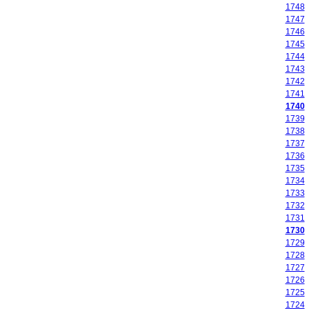
1748
1747
1746
1745
1744
1743
1742
1741
1740
1739
1738
1737
1736
1735
1734
1733
1732
1731
1730
1729
1728
1727
1726
1725
1724