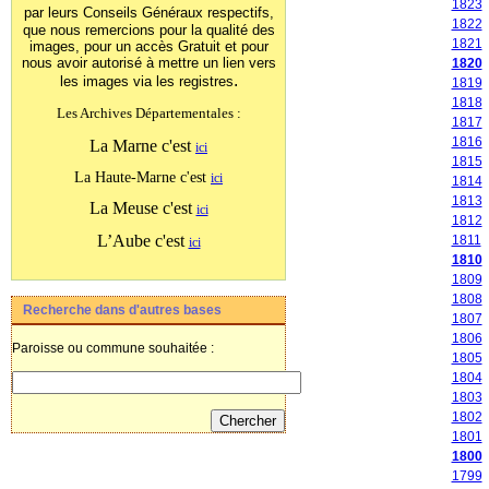
1823
par leurs Conseils Généraux
respectifs,
1822
que nous remercions pour la qualité des
1821
images, pour un accès Gratuit et pour
nous avoir autorisé à mettre un lien vers
1820
.
les images
via les registres
1819
1818
Les Archives Départementales :
1817
1816
La Marne c'est
ici
1815
La Haute-Marne c'est
ici
1814
1813
La Meuse c'est
ici
1812
L’Aube c'est
1811
ici
1810
1809
1808
Recherche dans d'autres bases
1807
1806
Paroisse ou commune souhaitée :
1805
1804
1803
1802
1801
1800
1799