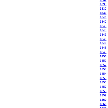
1838
1839
1840
1841
1842
1843
1844
1845
1846
1847
1848
1849
1850
1851
1852
1853
1854
1855
1856
1857
1858
1859
1860
1861