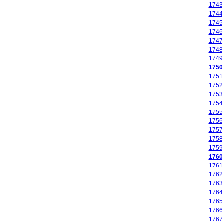
174
174
174
174
174
174
174
175
175
175
175
175
175
175
175
175
175
176
176
176
176
176
176
176
176