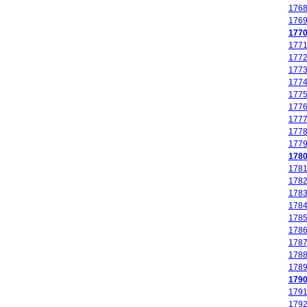
176
176
177
177
177
177
177
177
177
177
177
177
178
178
178
178
178
178
178
178
178
178
179
179
179