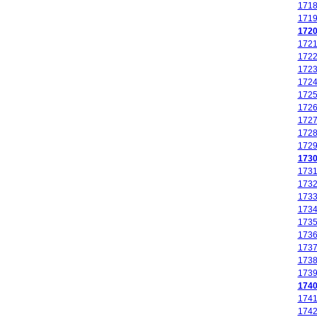
171
171
172
172
172
172
172
172
172
172
172
172
173
173
173
173
173
173
173
173
173
173
174
174
174