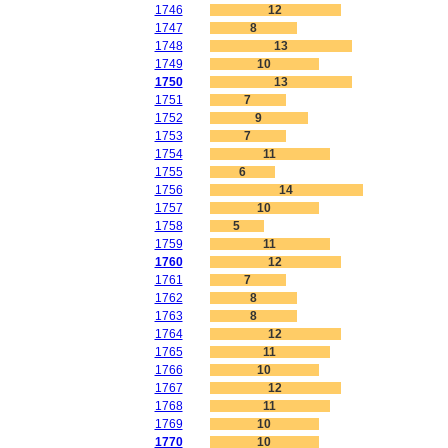
1746
12
1747
8
1748
13
1749
10
1750
13
1751
7
1752
9
1753
7
1754
11
1755
6
1756
14
1757
10
1758
5
1759
11
1760
12
1761
7
1762
8
1763
8
1764
12
1765
11
1766
10
1767
12
1768
11
1769
10
1770
10