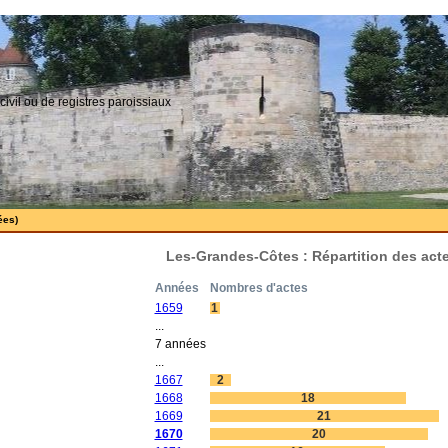
civil ou de registres paroissiaux
ées)
Les-Grandes-Côtes : Répartition des act
Années
Nombres d'actes
1659
1
...
7 années
...
1667
2
1668
18
1669
21
1670
20