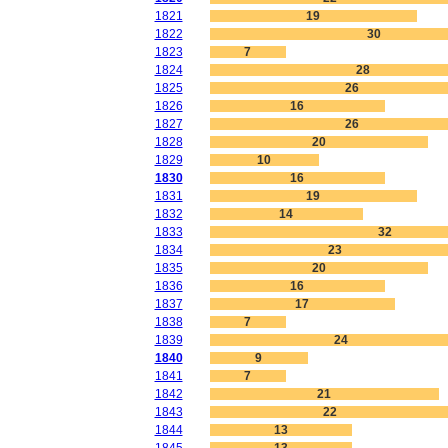
1821
19
1822
30
1823
7
1824
28
1825
26
1826
16
1827
26
1828
20
1829
10
1830
16
1831
19
1832
14
1833
32
1834
23
1835
20
1836
16
1837
17
1838
7
1839
24
1840
9
1841
7
1842
21
1843
22
1844
13
1845
13