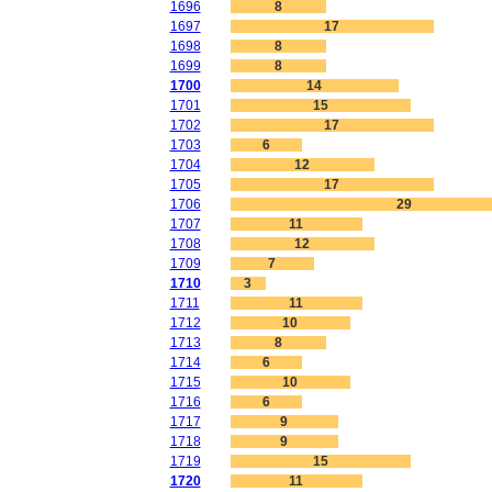
1696
8
1697
17
1698
8
1699
8
1700
14
1701
15
1702
17
1703
6
1704
12
1705
17
1706
29
1707
11
1708
12
1709
7
1710
3
1711
11
1712
10
1713
8
1714
6
1715
10
1716
6
1717
9
1718
9
1719
15
1720
11