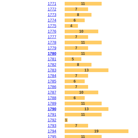
1771
11
1772
7
1773
8
1774
6
1775
4
1776
10
1777
7
1778
11
1779
7
1780
11
1781
5
1782
8
1783
13
1784
7
1785
6
1786
7
1787
10
1788
6
1789
11
1790
13
1791
11
1792
1
1793
7
1794
19
1795
11