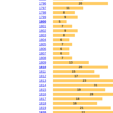
1796
20
1797
11
1798
8
1799
9
1800
5
1801
7
1802
9
1803
8
1804
6
1805
7
1806
6
1807
6
1808
7
1809
13
1810
20
1811
15
1812
17
1813
23
1814
31
1815
19
1816
28
1817
18
1818
16
1819
21
1820
22