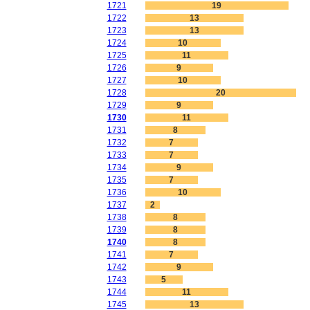
1721
19
1722
13
1723
13
1724
10
1725
11
1726
9
1727
10
1728
20
1729
9
1730
11
1731
8
1732
7
1733
7
1734
9
1735
7
1736
10
1737
2
1738
8
1739
8
1740
8
1741
7
1742
9
1743
5
1744
11
1745
13