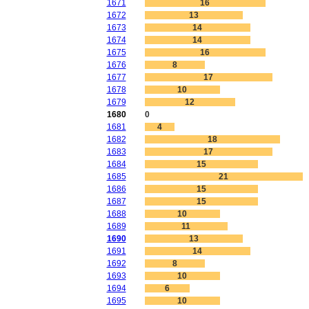
1671
16
1672
13
1673
14
1674
14
1675
16
1676
8
1677
17
1678
10
1679
12
1680
0
1681
4
1682
18
1683
17
1684
15
1685
21
1686
15
1687
15
1688
10
1689
11
1690
13
1691
14
1692
8
1693
10
1694
6
1695
10