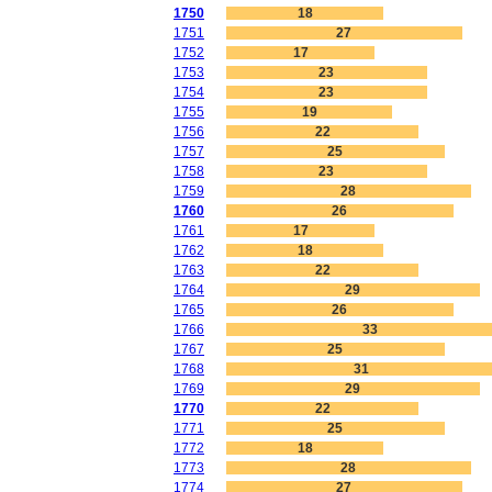
1750
18
1751
27
1752
17
1753
23
1754
23
1755
19
1756
22
1757
25
1758
23
1759
28
1760
26
1761
17
1762
18
1763
22
1764
29
1765
26
1766
33
1767
25
1768
31
1769
29
1770
22
1771
25
1772
18
1773
28
1774
27