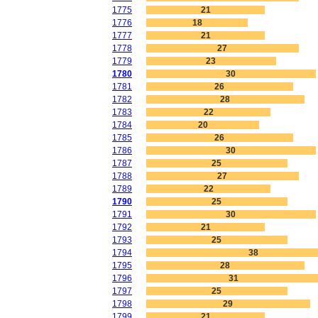
1775
21
1776
18
1777
21
1778
27
1779
23
1780
30
1781
26
1782
28
1783
22
1784
20
1785
26
1786
30
1787
25
1788
27
1789
22
1790
25
1791
30
1792
21
1793
25
1794
38
1795
28
1796
31
1797
25
1798
29
1799
21