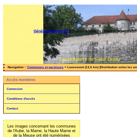
Généalogie Nord 52
||
Dépouillement de tables et actes d'état-
Navigation ::
Communes et paroisses
> Louvemont (13,6 km) (Distribution selon les a
Accès membres
Connexion
Conditions d'accès
Contact
Les images concernant les communes
de l'Aube, la Marne, la Haute Marne et
de la Meuse ont été numérisées