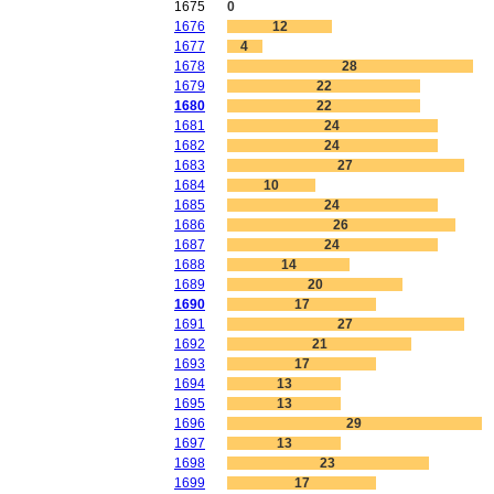
1675
0
1676
12
1677
4
1678
28
1679
22
1680
22
1681
24
1682
24
1683
27
1684
10
1685
24
1686
26
1687
24
1688
14
1689
20
1690
17
1691
27
1692
21
1693
17
1694
13
1695
13
1696
29
1697
13
1698
23
1699
17