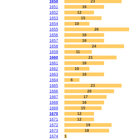
1650
23
1651
16
1652
12
1653
15
1654
10
1655
26
1656
16
1657
16
1658
24
1659
11
1660
21
1661
16
1662
10
1663
16
1664
6
1665
23
1666
20
1667
17
1668
16
1669
15
1670
12
1671
12
1672
19
1673
18
1674
1