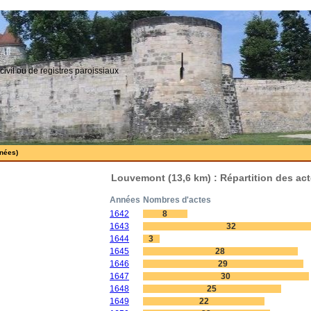
civil ou de registres paroissiaux
nnées)
Louvemont (13,6 km) : Répartition des ac
Années
Nombres d'actes
1642
8
1643
32
1644
3
1645
28
1646
29
1647
30
1648
25
1649
22