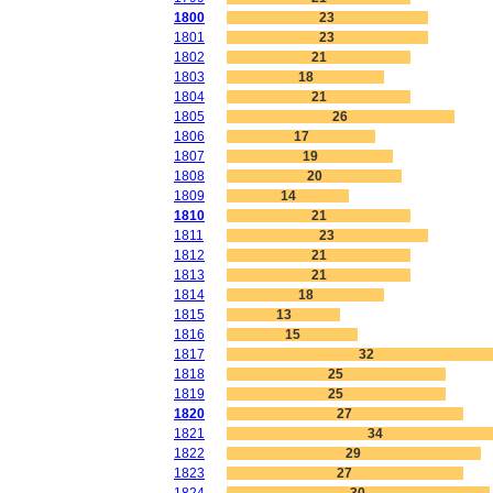
1800
23
1801
23
1802
21
1803
18
1804
21
1805
26
1806
17
1807
19
1808
20
1809
14
1810
21
1811
23
1812
21
1813
21
1814
18
1815
13
1816
15
1817
32
1818
25
1819
25
1820
27
1821
34
1822
29
1823
27
1824
30