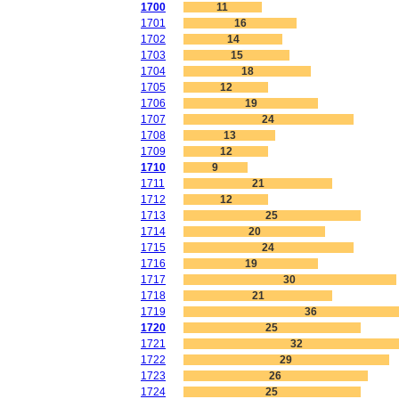
1700
11
1701
16
1702
14
1703
15
1704
18
1705
12
1706
19
1707
24
1708
13
1709
12
1710
9
1711
21
1712
12
1713
25
1714
20
1715
24
1716
19
1717
30
1718
21
1719
36
1720
25
1721
32
1722
29
1723
26
1724
25