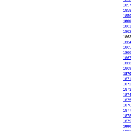
185
185
185
186
186
186
186
186
186
186
186
186
186
187
187
187
187
187
187
187
187
187
187
188