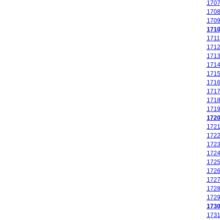
170
170
170
171
1711
171
171
171
171
171
171
171
171
172
172
172
172
172
172
172
172
172
172
173
173