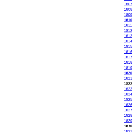
180
180
180
181
1811
181
181
181
181
181
181
181
181
182
182
182
182
182
182
182
182
182
182
183
183