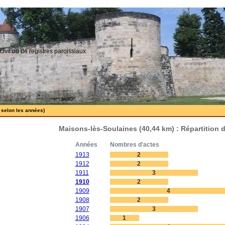
civil ou de registres paroissiaux
 selon les années)
Maisons-lès-Soulaines (40,44 km) : Répartition 
Années
Nombres d'actes
1913
2
1912
2
1911
3
1910
2
1909
4
1908
2
1907
3
1906
1