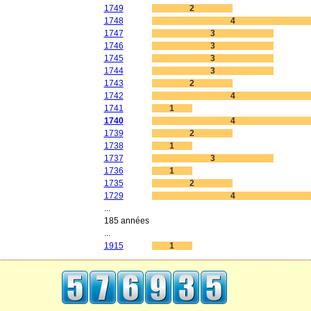
1749
2
1748
4
1747
3
1746
3
1745
3
1744
3
1743
2
1742
4
1741
1
1740
4
1739
2
1738
1
1737
3
1736
1
1735
2
1729
4
...
185 années
...
1915
1
aw