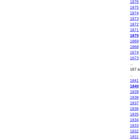
1876
1875
1874
1873
1872
1871
1870
1869
1868
1674
1673
...
167 a
...
1841
1840
1839
1838
1837
1836
1835
1834
1833
1832
1831