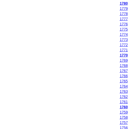
1780
1779
1778
1777
1776
1775
1774
1773
1772
1771
1770
1769
1768
1767
1766
1765
1764
1763
1762
1761
1760
1759
1758
1757
1756