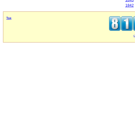
1842
Top
c