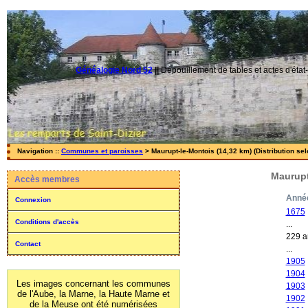
Généalogie Nord 52
||
Dépouillement de tables et actes d'état-
Navigation ::
Communes et paroisses
> Maurupt-le-Montois (14,32 km) (Distribution se
Maurupt
Accès membres
Anné
Connexion
1675
Conditions d'accès
...
229 a
Contact
...
1905
1904
Les images concernant les communes
1903
de l'Aube, la Marne, la Haute Marne et
1902
de la Meuse ont été numérisées