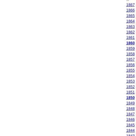
1867
1866
1865
1864
1863
1862
1861
1860
1859
1858
1857
1856
1855
1854
1853
1852
1851
1850
1849
1848
1847
1846
1845
1844
1843