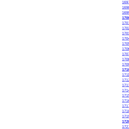
169
169
169
170
170
170
170
170
170
170
170
170
170
171
171
171
171
171
171
171
171
171
171
172
172