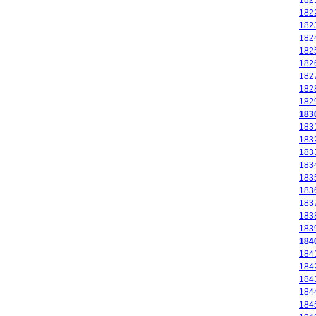
182
182
182
182
182
182
182
182
183
183
183
183
183
183
183
183
183
183
184
184
184
184
184
184