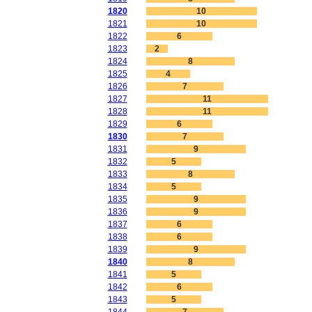
1820
10
1821
10
1822
6
1823
2
1824
8
1825
4
1826
7
1827
11
1828
11
1829
6
1830
7
1831
9
1832
5
1833
8
1834
5
1835
9
1836
9
1837
6
1838
6
1839
9
1840
8
1841
5
1842
6
1843
5
1844
7