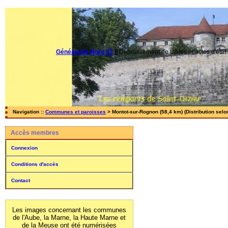
Généalogie Nord 52
||
Dépouillement de tables et actes d'état-
Navigation ::
Communes et paroisses
> Montot-sur-Rognon (58,4 km) (Distribution selo
Accès membres
Connexion
Conditions d'accès
Contact
Les images concernant les communes
de l'Aube, la Marne, la Haute Marne et
de la Meuse ont été numérisées