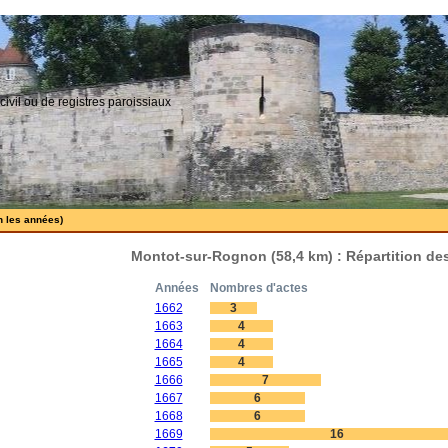
civil ou de registres paroissiaux
n les années)
Montot-sur-Rognon (58,4 km) : Répartition de
Années
Nombres d'actes
1662
3
1663
4
1664
4
1665
4
1666
7
1667
6
1668
6
1669
16