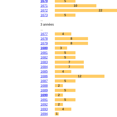
1670
5
1671
10
1672
22
1673
5
...
3 années
...
1677
4
1678
8
1679
8
1680
3
1681
5
1682
5
1683
7
1684
7
1685
4
1686
12
1687
5
1688
2
1689
5
1690
2
1691
5
1692
2
1693
4
1694
1