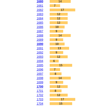
1680
14
1681
7
1682
17
1683
12
1684
12
1685
12
1686
10
1687
9
1688
14
1689
9
1690
10
1691
13
1692
9
1693
12
1694
6
1695
15
1696
7
1697
8
1698
14
1699
9
1700
12
1701
8
1702
12
1703
17
1704
15