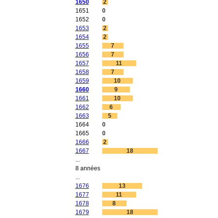
1650
2
1651
0
1652
0
1653
2
1654
2
1655
7
1656
7
1657
11
1658
7
1659
10
1660
9
1661
10
1662
6
1663
5
1664
0
1665
0
1666
2
1667
18
...
8 années
...
1676
13
1677
11
1678
8
1679
18