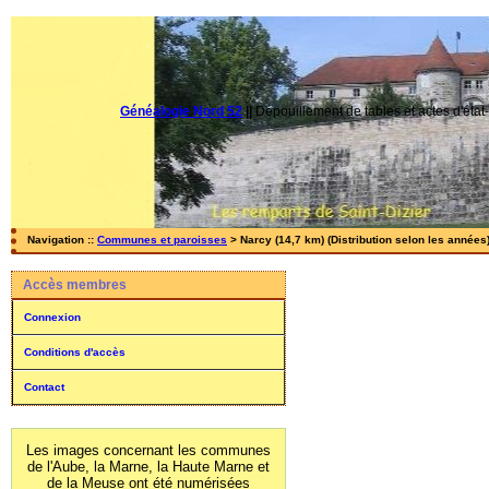
Généalogie Nord 52
||
Dépouillement de tables et actes d'état-
Navigation ::
Communes et paroisses
> Narcy (14,7 km) (Distribution selon les années
Accès membres
Connexion
Conditions d'accès
Contact
Les images concernant les communes
de l'Aube, la Marne, la Haute Marne et
de la Meuse ont été numérisées