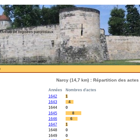
civil ou de registres paroissiaux
)
Narcy (14,7 km) : Répartition des acte
Années
Nombres d'actes
1642
1
1643
4
1644
0
1645
8
1646
6
1647
1
1648
0
1649
0