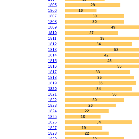
1805
28
1806
16
1807
30
1808
30
1809
49
1810
27
1811
38
1812
34
1813
52
1814
42
1815
45
1816
55
1817
33
1818
35
1819
36
1820
34
1821
50
1822
30
1823
26
1824
22
1825
18
1826
34
1827
19
1828
22
1829
30