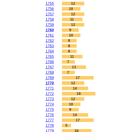
1755
12
1756
10
1757
12
1758
11
1759
12
1760
9
1761
10
1762
8
1763
8
1764
8
1765
11
1766
7
1767
13
1768
7
1769
17
1770
12
1771
14
1772
18
1773
12
1774
10
1775
9
1776
14
1777
17
1778
5
1779
16