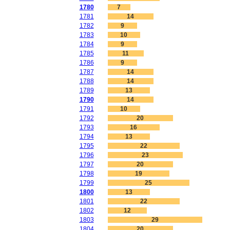
1780
7
1781
14
1782
9
1783
10
1784
9
1785
11
1786
9
1787
14
1788
14
1789
13
1790
14
1791
10
1792
20
1793
16
1794
13
1795
22
1796
23
1797
20
1798
19
1799
25
1800
13
1801
22
1802
12
1803
29
1804
20