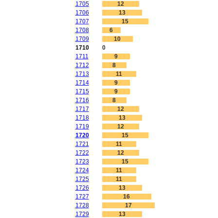
1705
12
1706
13
1707
15
1708
6
1709
10
1710
0
1711
9
1712
8
1713
11
1714
9
1715
9
1716
8
1717
12
1718
13
1719
12
1720
15
1721
11
1722
12
1723
15
1724
11
1725
11
1726
13
1727
16
1728
17
1729
13