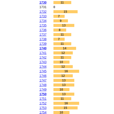
1730
11
1731
0
1732
15
1733
7
1734
9
1735
13
1736
8
1737
11
1738
7
1739
11
1740
14
1741
12
1742
11
1743
10
1744
12
1745
16
1746
12
1747
13
1748
13
1749
10
1750
13
1751
11
1752
16
1753
15
1754
10