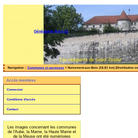
Généalogie Nord 52
||
Dépouillement de tables et actes d'état-
Navigation ::
Communes et paroisses
> Nuisement-aux-Bois (18,81 km) (Distribution s
Accès membres
Connexion
Conditions d'accès
Contact
Les images concernant les communes
de l'Aube, la Marne, la Haute Marne et
de la Meuse ont été numérisées