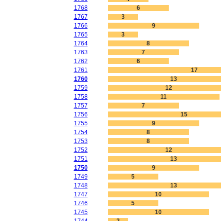
1768
6
1767
3
1766
9
1765
3
1764
8
1763
7
1762
6
1761
17
1760
13
1759
12
1758
11
1757
7
1756
15
1755
9
1754
8
1753
8
1752
12
1751
13
1750
9
1749
5
1748
13
1747
10
1746
5
1745
10
1744
2