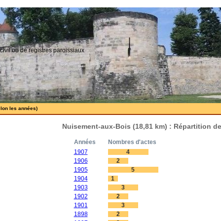
civil ou de registres paroissiaux
elon les années)
Nuisement-aux-Bois (18,81 km) : Répartition d
Années
Nombres d'actes
1907
4
1906
2
1905
5
1904
1
1903
3
1902
2
1901
3
1898
2