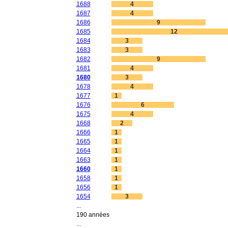
1688
4
1687
4
1686
9
1685
12
1684
3
1683
3
1682
9
1681
4
1680
3
1678
4
1677
1
1676
6
1675
4
1668
2
1666
1
1665
1
1664
1
1663
1
1660
1
1658
1
1656
1
1654
3
...
190 années
...