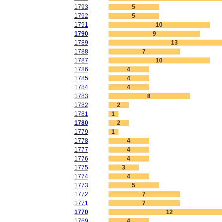
1793
5
1792
5
1791
10
1790
9
1789
13
1788
7
1787
10
1786
4
1785
4
1784
4
1783
8
1782
2
1781
1
1780
2
1779
1
1778
4
1777
4
1776
4
1775
3
1774
4
1773
5
1772
7
1771
7
1770
12
1769
4