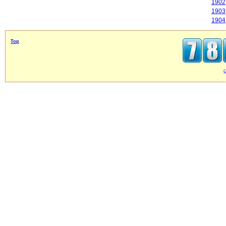
1902
1903
1904
Top
c