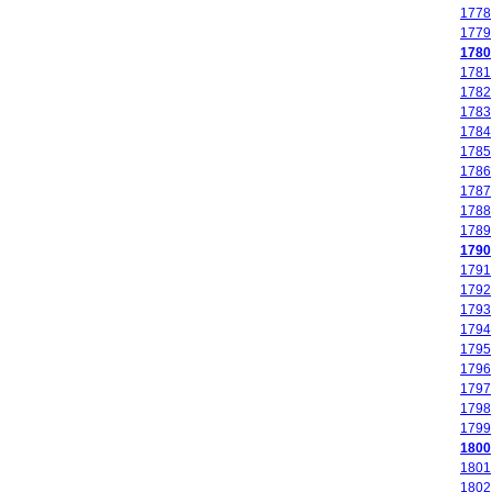
1778
1779
1780
1781
1782
1783
1784
1785
1786
1787
1788
1789
1790
1791
1792
1793
1794
1795
1796
1797
1798
1799
1800
1801
1802