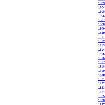
1803
1804
1805
1806
1807
1808
1809
1810
1811
1812
1813
1814
1815
1816
1817
1818
1819
1820
1821
1822
1823
1824
1825
1826
1827