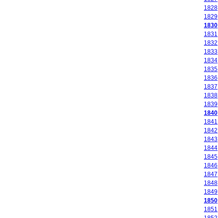
1828
1829
1830
1831
1832
1833
1834
1835
1836
1837
1838
1839
1840
1841
1842
1843
1844
1845
1846
1847
1848
1849
1850
1851
1852