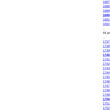
1687
1688
1689
1690
1691
1692
...
44 a
...
1737
1738
1739
1740
1741
1742
1743
1744
1745
1746
1747
1748
1749
1750
1751
1752