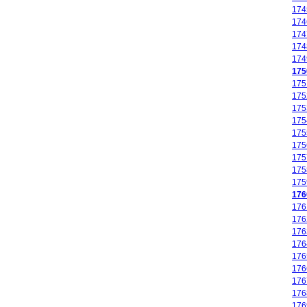
174
174
174
174
174
175
175
175
175
175
175
175
175
175
175
176
176
176
176
176
176
176
176
176
176