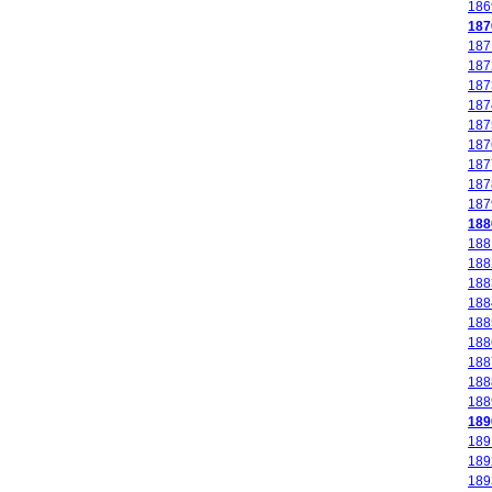
186
187
187
187
187
187
187
187
187
187
187
188
188
188
188
188
188
188
188
188
188
189
189
189
189