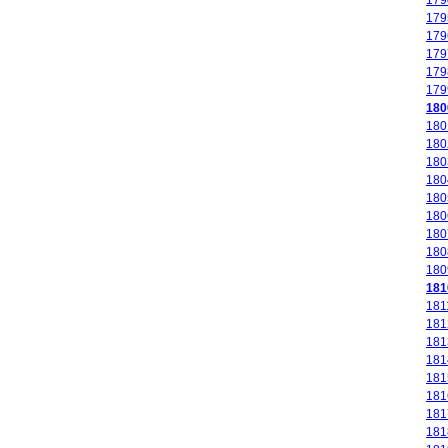
179
179
179
179
179
180
180
180
180
180
180
180
180
180
180
181
181
181
181
181
181
181
181
181