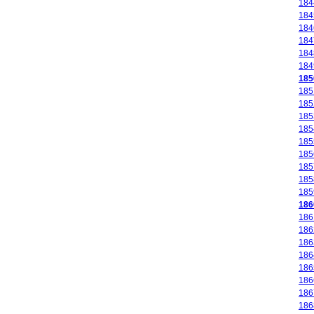
184
184
184
184
184
184
185
185
185
185
185
185
185
185
185
185
186
186
186
186
186
186
186
186
186