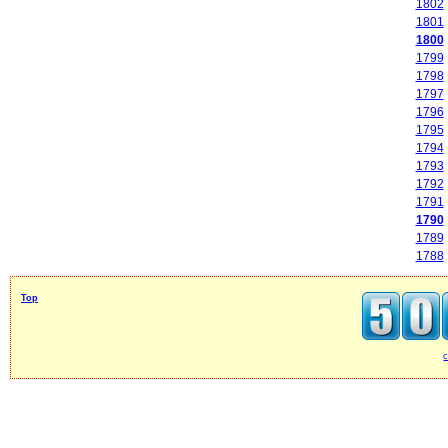
1802
1801
1800
1799
1798
1797
1796
1795
1794
1793
1792
1791
1790
1789
1788
Top
c