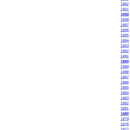
1902
1901
1900
1898
1897
1896
1895
1894
1893
1892
1891
1890
1889
1888
1887
1886
1885
1884
1883
1882
1881
1880
1879
1878
1877