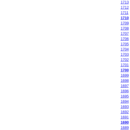
1713
1712
1711
1710
1709
1708
1707
1706
1705
1704
1703
1702
1701
1700
1699
1698
1697
1696
1695
1694
1693
1692
1691
1690
1689