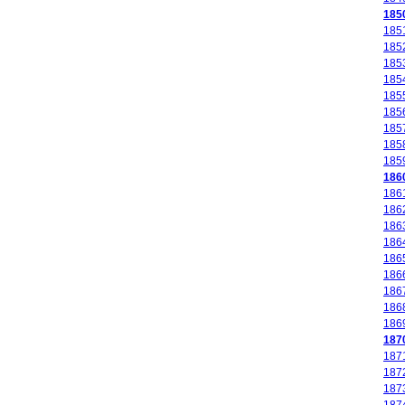
185
185
185
185
185
185
185
185
185
185
186
186
186
186
186
186
186
186
186
186
187
187
187
187
187