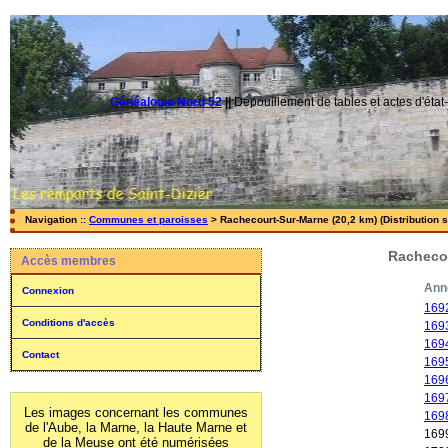
Généalogie Nord 52
||
Dépouillement de tables et actes d'état-
Navigation ::
Communes et paroisses
> Rachecourt-Sur-Marne (20,2 km) (Distribution 
Rachecou
Accès membres
Ann
Connexion
169
Conditions d'accès
169
169
Contact
169
169
169
Les images concernant les communes
169
de l'Aube, la Marne, la Haute Marne et
169
de la Meuse ont été numérisées