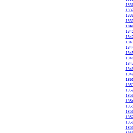
183
183
183
183
184
184
184
184
184
184
184
184
184
184
185
185
185
185
185
185
185
185
185
185
186