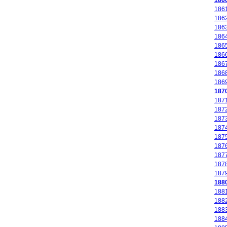
186
186
186
186
186
186
186
186
186
187
187
187
187
187
187
187
187
187
187
188
188
188
188
188