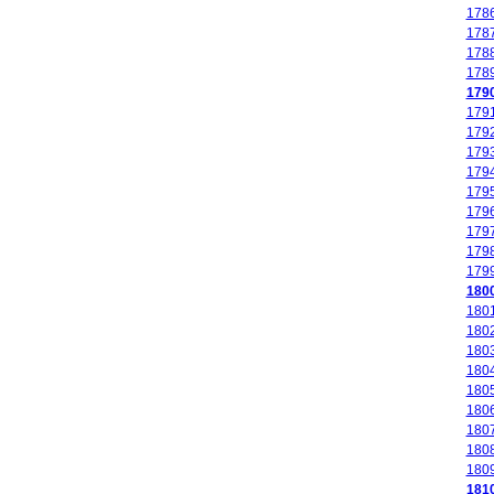
178
178
178
178
179
179
179
179
179
179
179
179
179
179
180
180
180
180
180
180
180
180
180
180
181