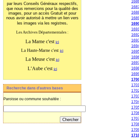
168
par leurs Conseils Généraux
respectifs,
168
que nous remercions pour la qualité des
168
images, pour un accès Gratuit et pour
nous avoir autorisé à mettre un lien vers
168
.
les images
via les registres
169
169
Les Archives Départementales :
169
169
La Marne c'est
ici
169
La Haute-Marne c'est
ici
169
169
La Meuse c'est
ici
169
L’Aube c'est
169
ici
169
170
170
Recherche dans d'autres bases
170
170
Paroisse ou commune souhaitée :
170
170
170
170
170
170
171