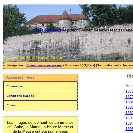
Généalogie Nord 52
||
Dépouillement de tables et actes d'état-
Navigation ::
Communes et paroisses
> Rizaucourt (53,7 km) (Distribution selon les an
Ri
Accès membres
Ann
Connexion
167
Conditions d'accès
167
168
Contact
168
168
168
Les images concernant les communes
168
de l'Aube, la Marne, la Haute Marne et
168
de la Meuse ont été numérisées