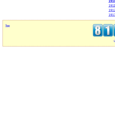
191
191
191
191
Top
c