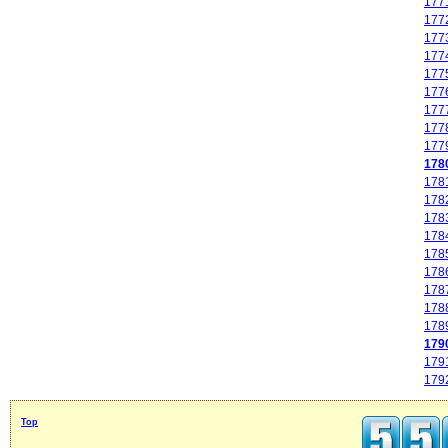
177
177
177
177
177
177
177
177
177
178
178
178
178
178
178
178
178
178
178
179
179
179
Top