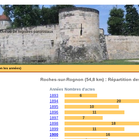
civil ou de registres paroissiaux
on les années)
Roches-sur-Rognon (54,8 km) : Répartition de
Années
Nombres d'actes
1893
6
1894
20
1895
10
1896
11
1897
7
1898
18
1899
11
1900
16