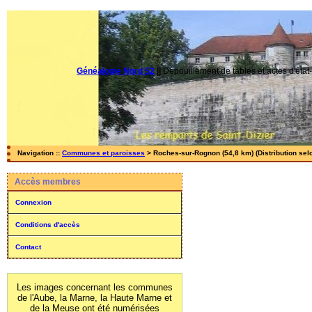
Généalogie Nord 52
||
Dépouillement de tables et actes d'état-
Navigation ::
Communes et paroisses
> Roches-sur-Rognon (54,8 km) (Distribution sel
Accès membres
Connexion
Conditions d'accès
Contact
Les images concernant les communes
de l'Aube, la Marne, la Haute Marne et
de la Meuse ont été numérisées