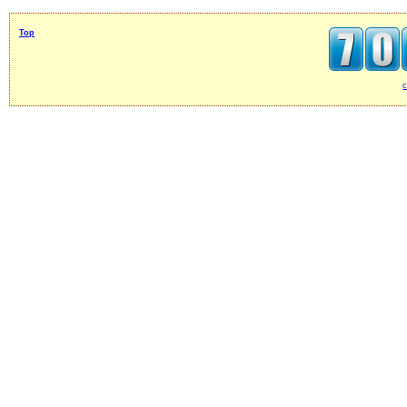
Top
c