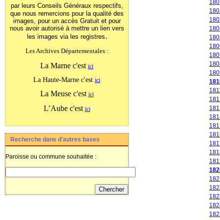
180
par leurs Conseils Généraux
respectifs,
180
que nous remercions pour la qualité des
180
images, pour un accès Gratuit et pour
nous avoir autorisé à mettre un lien vers
180
.
les images
via les registres
180
180
Les Archives Départementales :
180
180
La Marne c'est
ici
180
La Haute-Marne c'est
ici
181
181
La Meuse c'est
ici
181
L’Aube c'est
181
ici
181
181
181
Recherche dans d'autres bases
181
181
Paroisse ou commune souhaitée :
181
182
182
182
182
182
182