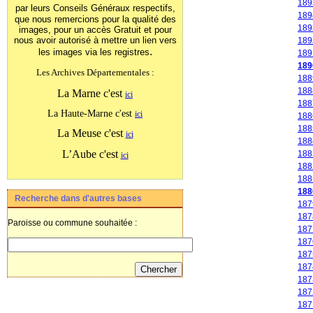
189
par leurs Conseils Généraux
respectifs,
189
que nous remercions pour la qualité des
189
images, pour un accès Gratuit et pour
nous avoir autorisé à mettre un lien vers
189
.
les images
via les registres
189
189
Les Archives Départementales :
188
188
La Marne c'est
ici
188
La Haute-Marne c'est
ici
188
188
La Meuse c'est
ici
188
L’Aube c'est
188
ici
188
188
188
Recherche dans d'autres bases
187
187
Paroisse ou commune souhaitée :
187
187
187
187
187
187
187