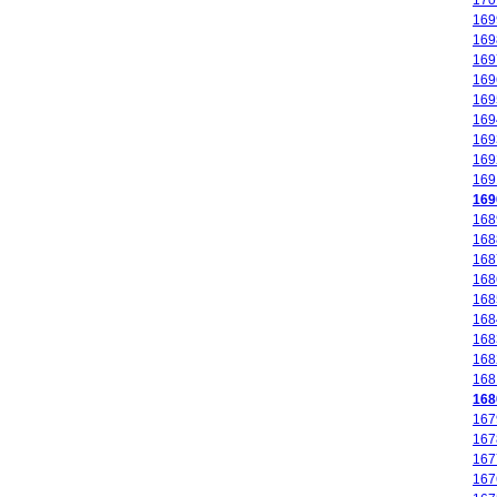
169
169
169
169
169
169
169
169
169
169
168
168
168
168
168
168
168
168
168
168
167
167
167
167