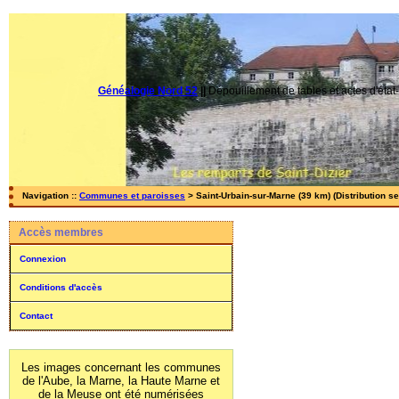
Généalogie Nord 52
||
Dépouillement de tables et actes d'état-
Navigation ::
Communes et paroisses
> Saint-Urbain-sur-Marne (39 km) (Distribution s
Accès membres
Connexion
Conditions d'accès
Contact
Les images concernant les communes
de l'Aube, la Marne, la Haute Marne et
de la Meuse ont été numérisées