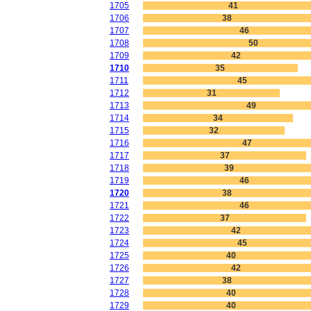
1705
41
1706
38
1707
46
1708
50
1709
42
1710
35
1711
45
1712
31
1713
49
1714
34
1715
32
1716
47
1717
37
1718
39
1719
46
1720
38
1721
46
1722
37
1723
42
1724
45
1725
40
1726
42
1727
38
1728
40
1729
40