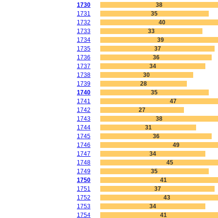
1730
38
1731
35
1732
40
1733
33
1734
39
1735
37
1736
36
1737
34
1738
30
1739
28
1740
35
1741
47
1742
27
1743
38
1744
31
1745
36
1746
49
1747
34
1748
45
1749
35
1750
41
1751
37
1752
43
1753
34
1754
41