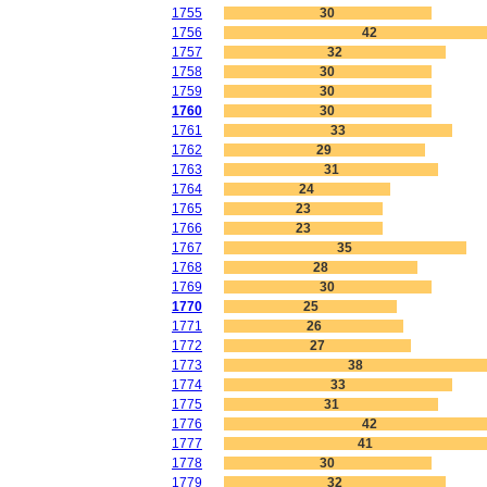
1755
30
1756
42
1757
32
1758
30
1759
30
1760
30
1761
33
1762
29
1763
31
1764
24
1765
23
1766
23
1767
35
1768
28
1769
30
1770
25
1771
26
1772
27
1773
38
1774
33
1775
31
1776
42
1777
41
1778
30
1779
32