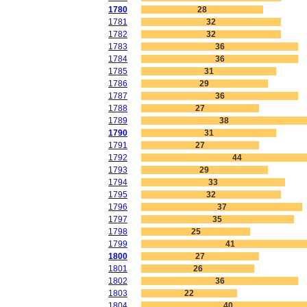
1780
28
1781
32
1782
32
1783
36
1784
36
1785
31
1786
29
1787
36
1788
27
1789
38
1790
31
1791
27
1792
44
1793
29
1794
33
1795
32
1796
37
1797
35
1798
25
1799
41
1800
27
1801
26
1802
36
1803
22
1804
40