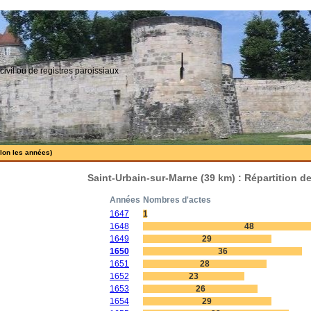
civil ou de registres paroissiaux
elon les années)
Saint-Urbain-sur-Marne (39 km) : Répartition d
Années
Nombres d'actes
1647
1
1648
48
1649
29
1650
36
1651
28
1652
23
1653
26
1654
29