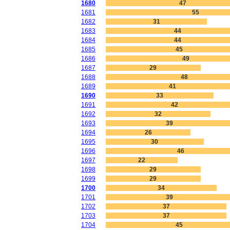
1680
47
1681
55
1682
31
1683
44
1684
44
1685
45
1686
49
1687
29
1688
48
1689
41
1690
33
1691
42
1692
32
1693
39
1694
26
1695
30
1696
46
1697
22
1698
29
1699
29
1700
34
1701
39
1702
37
1703
37
1704
45