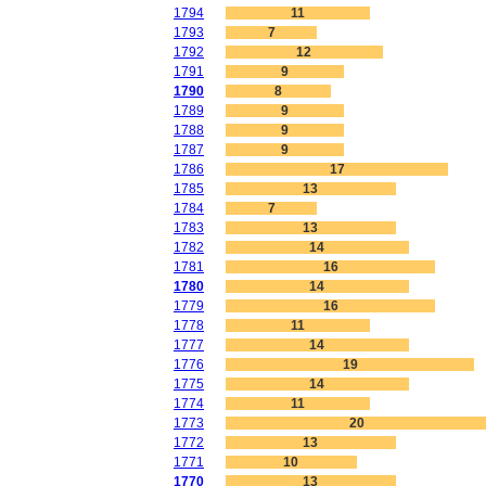
1794
11
1793
7
1792
12
1791
9
1790
8
1789
9
1788
9
1787
9
1786
17
1785
13
1784
7
1783
13
1782
14
1781
16
1780
14
1779
16
1778
11
1777
14
1776
19
1775
14
1774
11
1773
20
1772
13
1771
10
1770
13