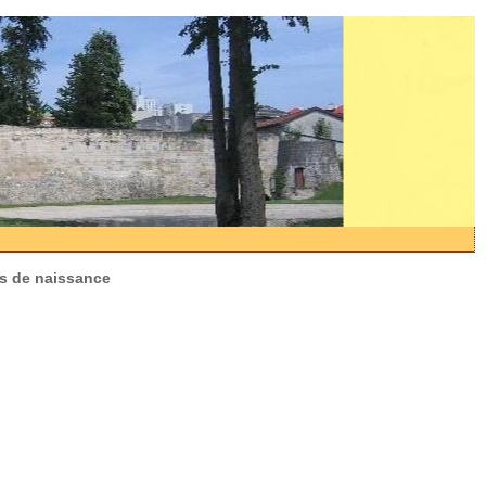
es de naissance