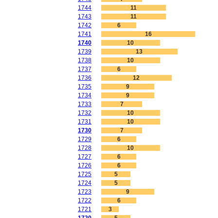
1744
11
1743
11
1742
6
1741
16
1740
10
1739
13
1738
10
1737
6
1736
12
1735
9
1734
9
1733
7
1732
10
1731
10
1730
7
1729
6
1728
10
1727
6
1726
6
1725
5
1724
5
1723
9
1722
6
1721
3
1720
5