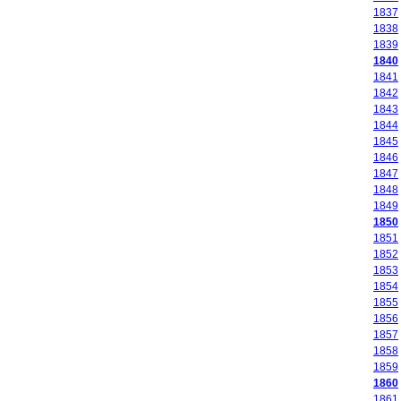
1837
1838
1839
1840
1841
1842
1843
1844
1845
1846
1847
1848
1849
1850
1851
1852
1853
1854
1855
1856
1857
1858
1859
1860
1861