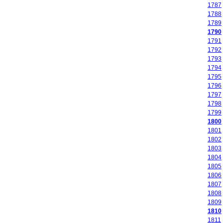
1787
1788
1789
1790
1791
1792
1793
1794
1795
1796
1797
1798
1799
1800
1801
1802
1803
1804
1805
1806
1807
1808
1809
1810
1811