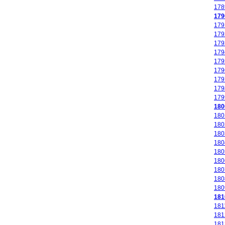
178
179
179
179
179
179
179
179
179
179
179
180
180
180
180
180
180
180
180
180
180
181
181
181
181