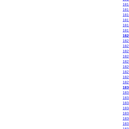
181
181
181
181
181
181
182
182
182
182
182
182
182
182
182
182
183
183
183
183
183
183
183
183
183