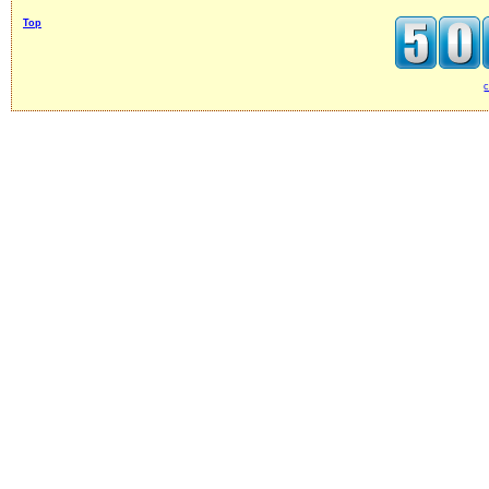
Top
c