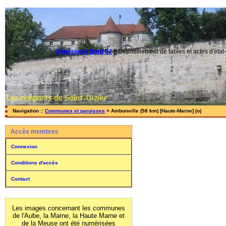
Généalogie Nord 52
||
Dépouillement de tables et actes d'état-
Navigation ::
Communes et paroisses
> Ambonville (58 km) [Haute-Marne] (o)
Accès membres
Connexion
Conditions d'accès
Contact
Les images concernant les communes
de l'Aube, la Marne, la Haute Marne et
de la Meuse ont été numérisées