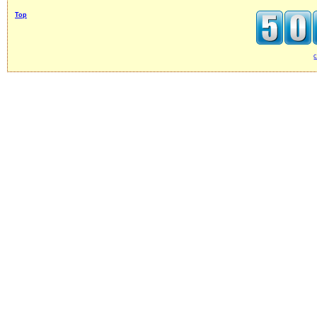
Top
c