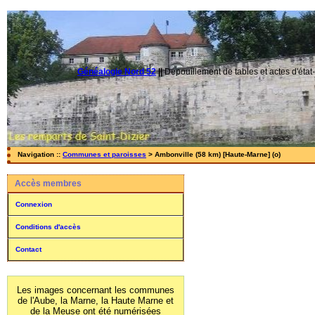
Généalogie Nord 52
||
Dépouillement de tables et actes d'état-
Navigation ::
Communes et paroisses
> Ambonville (58 km) [Haute-Marne] (o)
Accès membres
Connexion
Conditions d'accès
Contact
Les images concernant les communes
de l'Aube, la Marne, la Haute Marne et
de la Meuse ont été numérisées