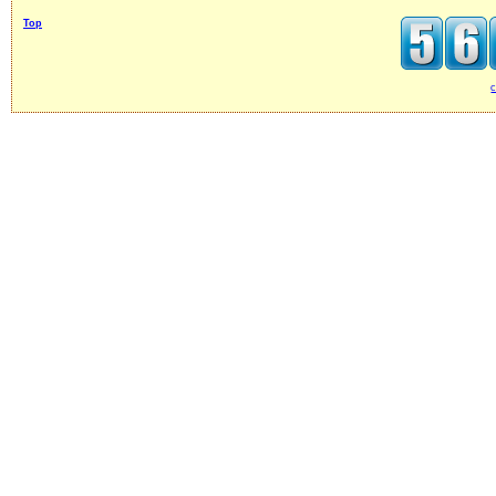
Top
c