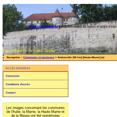
Généalogie Nord 52
||
Dépouillement de tables et actes d'état-
Navigation ::
Communes et paroisses
> Ambonville (58 km) [Haute-Marne] (o)
Accès membres
Connexion
Conditions d'accès
Contact
Les images concernant les communes
de l'Aube, la Marne, la Haute Marne et
de la Meuse ont été numérisées