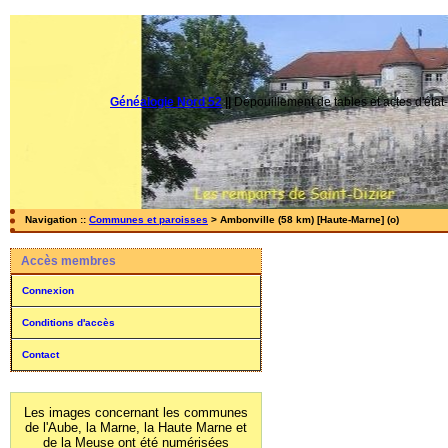
Généalogie Nord 52
||
Dépouillement de tables et actes d'état-
Navigation ::
Communes et paroisses
> Ambonville (58 km) [Haute-Marne] (o)
Accès membres
Connexion
Conditions d'accès
Contact
Les images concernant les communes
de l'Aube, la Marne, la Haute Marne et
de la Meuse ont été numérisées