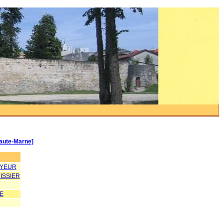
aute-Marne]
AYEUR
ISSIER
E