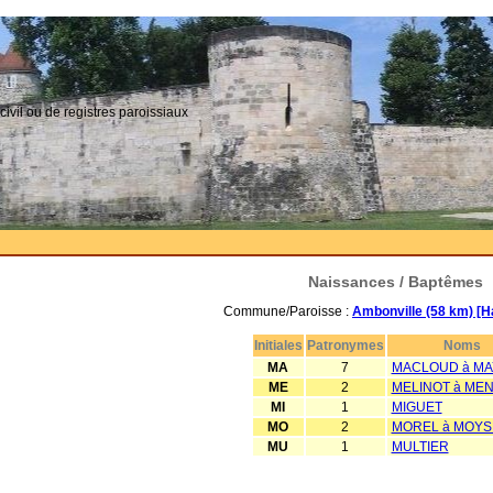
civil ou de registres paroissiaux
Naissances / Baptêmes
Commune/Paroisse :
Ambonville (58 km) [H
Initiales
Patronymes
Noms
MA
7
MACLOUD à M
ME
2
MELINOT à MEN
MI
1
MIGUET
MO
2
MOREL à MOYS
MU
1
MULTIER