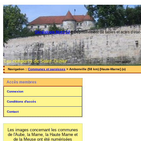
Généalogie Nord 52
||
Dépouillement de tables et actes d'état-
Navigation ::
Communes et paroisses
> Ambonville (58 km) [Haute-Marne] (o)
Accès membres
Connexion
Conditions d'accès
Contact
Les images concernant les communes
de l'Aube, la Marne, la Haute Marne et
de la Meuse ont été numérisées