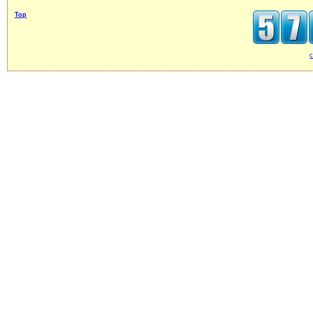
Top
c