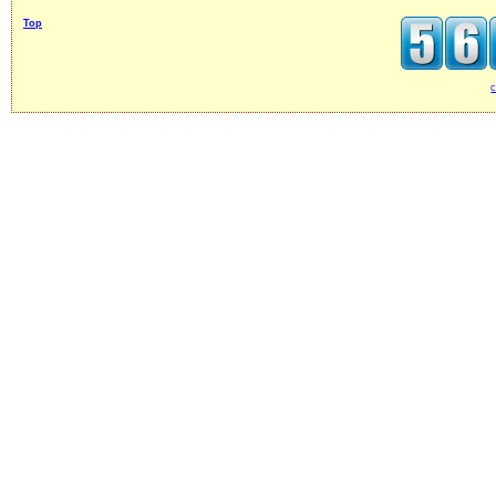
Top
c