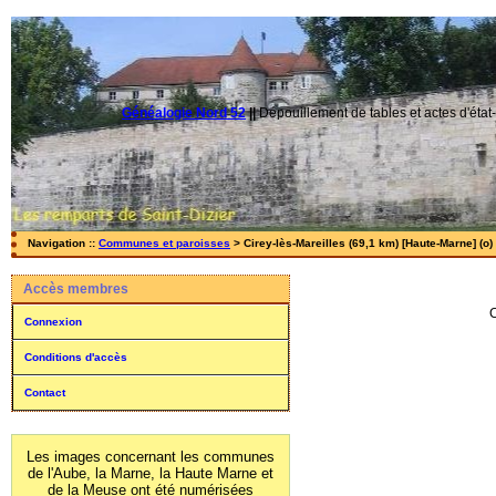
Généalogie Nord 52
||
Dépouillement de tables et actes d'état-
Navigation ::
Communes et paroisses
> Cirey-lès-Mareilles (69,1 km) [Haute-Marne] (o)
Accès membres
Connexion
Conditions d'accès
Contact
Les images concernant les communes
de l'Aube, la Marne, la Haute Marne et
de la Meuse ont été numérisées