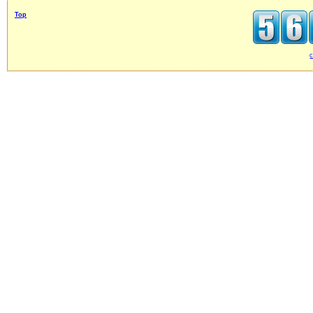
Top
c