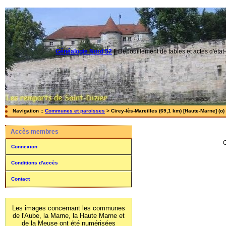
Généalogie Nord 52
||
Dépouillement de tables et actes d'état-
Navigation ::
Communes et paroisses
> Cirey-lès-Mareilles (69,1 km) [Haute-Marne] (o)
Accès membres
Connexion
Conditions d'accès
Contact
Les images concernant les communes
de l'Aube, la Marne, la Haute Marne et
de la Meuse ont été numérisées