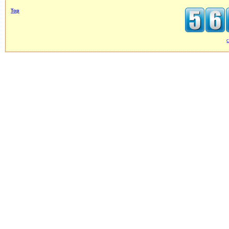
Top
c