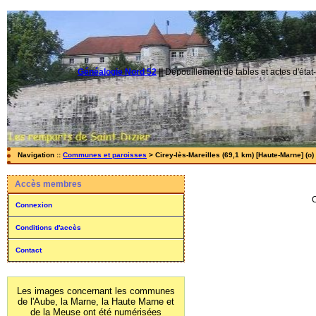
Généalogie Nord 52
||
Dépouillement de tables et actes d'état-
Navigation ::
Communes et paroisses
> Cirey-lès-Mareilles (69,1 km) [Haute-Marne] (o)
Accès membres
Connexion
Conditions d'accès
Contact
Les images concernant les communes
de l'Aube, la Marne, la Haute Marne et
de la Meuse ont été numérisées