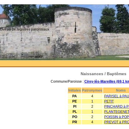
civil ou de registres paroissiaux
Naissances / Baptêmes
Commune/Paroisse :
Cirey-lès-Mareilles (69,1 
Initiales
Patronymes
Noms
PA
4
PARISEL à PA
PE
1
PETIT
PI
2
PINCHARD à P
PL
1
PLANTEGENE
PO
2
POISSIN à PO
PR
4
PREVOT à PRO