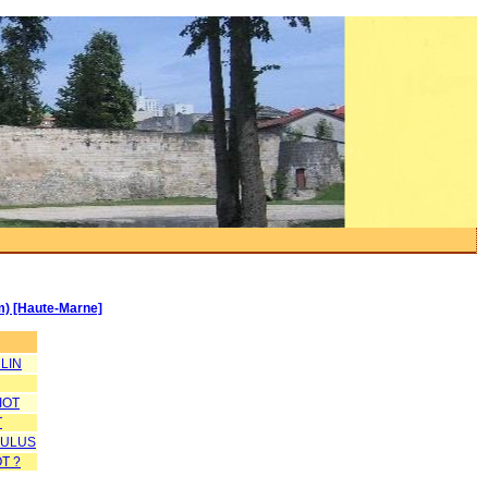
km) [Haute-Marne]
ULIN
IOT
T
PULUS
T ?