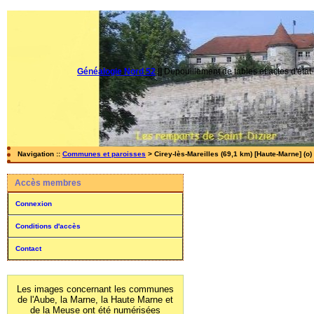
Généalogie Nord 52
||
Dépouillement de tables et actes d'état-
Navigation ::
Communes et paroisses
> Cirey-lès-Mareilles (69,1 km) [Haute-Marne] (o)
Accès membres
Connexion
Conditions d'accès
Contact
Les images concernant les communes
de l'Aube, la Marne, la Haute Marne et
de la Meuse ont été numérisées