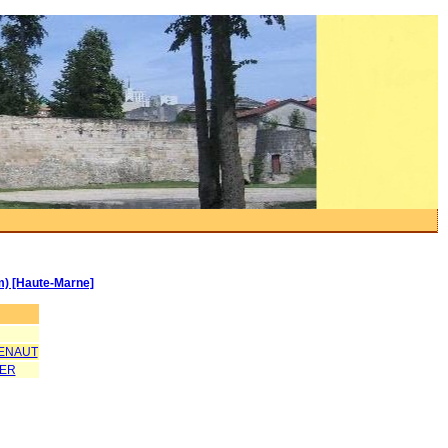
km) [Haute-Marne]
ENAUT
YER