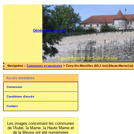
Généalogie Nord 52
||
Dépouillement de tables et actes d'état-
Navigation ::
Communes et paroisses
> Cirey-lès-Mareilles (69,1 km) [Haute-Marne] (o)
Accès membres
Connexion
Conditions d'accès
Contact
Les images concernant les communes
de l'Aube, la Marne, la Haute Marne et
de la Meuse ont été numérisées