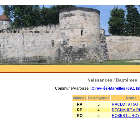
civil ou de registres paroissiaux
Naissances / Baptêmes
Commune/Paroisse :
Cirey-lès-Mareilles (69,1 
Initiales
Patronymes
Noms
RA
5
RACLOT à RAT
RE
4
REGNAULT à R
RO
5
ROBERT à RO