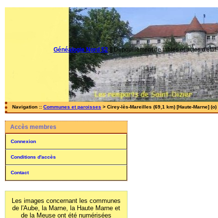
Généalogie Nord 52
||
Dépouillement de tables et actes d'état-
Navigation ::
Communes et paroisses
> Cirey-lès-Mareilles (69,1 km) [Haute-Marne] (o)
Accès membres
Connexion
Conditions d'accès
Contact
Les images concernant les communes
de l'Aube, la Marne, la Haute Marne et
de la Meuse ont été numérisées