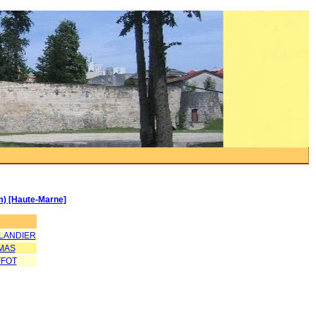
km) [Haute-Marne]
LLANDIER
MAS
FFOT