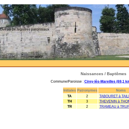
civil ou de registres paroissiaux
Naissances / Baptêmes
Commune/Paroisse :
Cirey-lès-Mareilles (69,1 
Initiales
Patronymes
Noms
TA
2
TABOURET à TAI
TH
3
THEVENIN à THO
TR
2
TRAMEAU à TRU