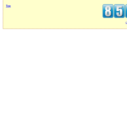
Top
c