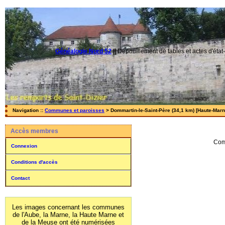
Généalogie Nord 52
||
Dépouillement de tables et actes d'état-
Navigation ::
Communes et paroisses
> Dommartin-le-Saint-Père (34,1 km) [Haute-Marne
Accès membres
Com
Connexion
Conditions d'accès
Contact
Les images concernant les communes
de l'Aube, la Marne, la Haute Marne et
de la Meuse ont été numérisées