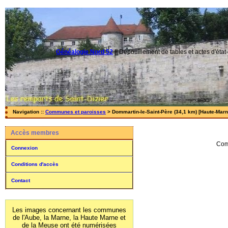
Généalogie Nord 52
||
Dépouillement de tables et actes d'état-
Navigation ::
Communes et paroisses
> Dommartin-le-Saint-Père (34,1 km) [Haute-Marne
Accès membres
Com
Connexion
Conditions d'accès
Contact
Les images concernant les communes
de l'Aube, la Marne, la Haute Marne et
de la Meuse ont été numérisées