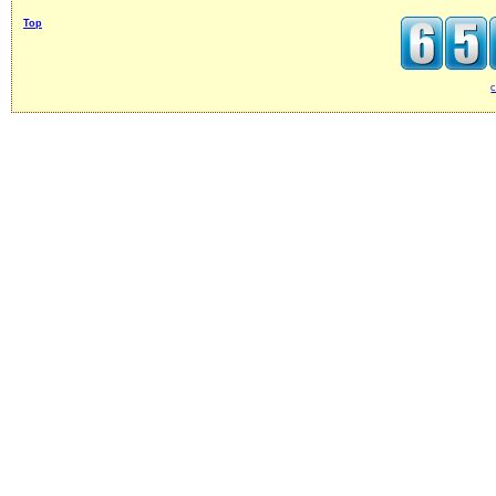
Top
c