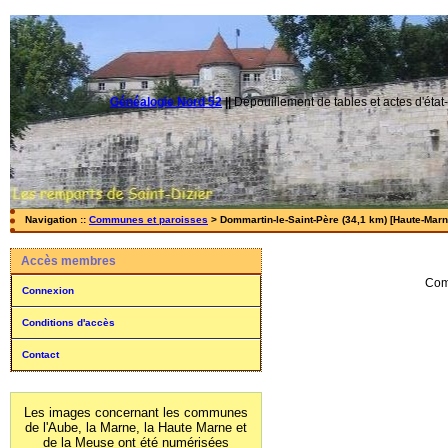
Généalogie Nord 52
||
Dépouillement de tables et actes d'état-
Navigation ::
Communes et paroisses
> Dommartin-le-Saint-Père (34,1 km) [Haute-Marne
Accès membres
Com
Connexion
Conditions d'accès
Contact
Les images concernant les communes
de l'Aube, la Marne, la Haute Marne et
de la Meuse ont été numérisées