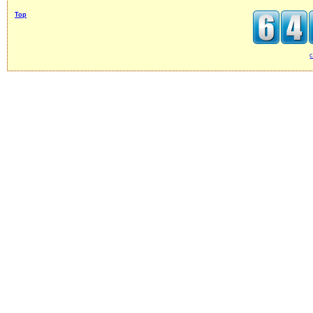
Top
c