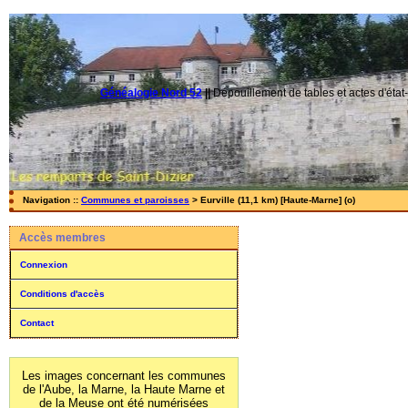
Généalogie Nord 52
||
Dépouillement de tables et actes d'état-
Navigation ::
Communes et paroisses
> Eurville (11,1 km) [Haute-Marne] (o)
Accès membres
Connexion
Conditions d'accès
Contact
Les images concernant les communes
de l'Aube, la Marne, la Haute Marne et
de la Meuse ont été numérisées