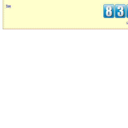
Top
c