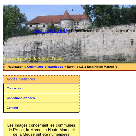
Généalogie Nord 52
||
Dépouillement de tables et actes d'état-
Navigation ::
Communes et paroisses
> Eurville (11,1 km) [Haute-Marne] (o)
Accès membres
Connexion
Conditions d'accès
Contact
Les images concernant les communes
de l'Aube, la Marne, la Haute Marne et
de la Meuse ont été numérisées